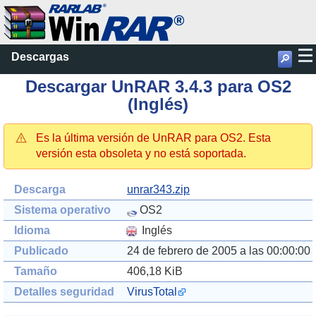
Descargas
🔎
Descargar UnRAR 3.4.3 para OS2
(Inglés)
Es la última versión de UnRAR para OS2. Esta
versión esta obsoleta y no está soportada.
Descarga
unrar343.zip
Sistema operativo
OS2
Idioma
Inglés
Publicado
24 de febrero de 2005 a las 00:00:00
Tamaño
406,18 KiB
Detalles seguridad
VirusTotal