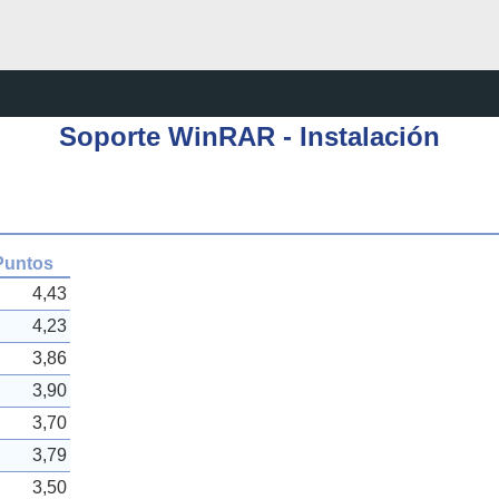
Soporte WinRAR - Instalación
Puntos
4,43
4,23
3,86
3,90
3,70
3,79
3,50