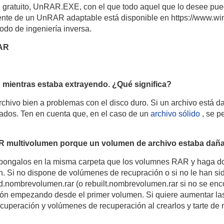
R gratuito, UnRAR.EXE, con el que todo aquel que lo desee pu
ente de un UnRAR adaptable está disponible en https://www.win
odo de ingeniería inversa.
RAR
" mientras estaba extrayendo. ¿Qué significa?
archivo bien a problemas con el disco duro. Si un archivo está 
añados. Ten en cuenta que, en el caso de un
archivo sólido
, se p
 RAR multivolumen porque un volumen de archivo estaba dañ
 pongalos en la misma carpeta que los volumnes RAR y haga dob
n. Si no dispone de volúmenes de recupración o si no le han si
ombrevolumen.rar (o rebuilt.nombrevolumen.rar si no se encont
sión empezando desde el primer volumen. Si quiere aumentar la
ecuperación y volúmenes de recuperación al crearlos y tarte de