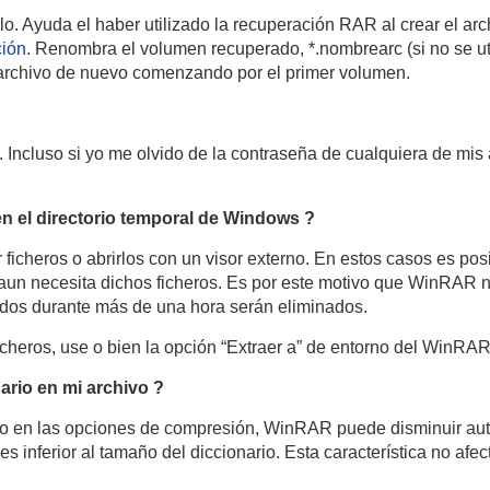
lo. Ayuda el haber utilizado la recuperación RAR al crear el ar
ción
. Renombra el volumen recuperado, *.nombrearc (si no se ut
 archivo de nuevo comenzando por el primer volumen.
Incluso si yo me olvido de la contraseña de cualquiera de mis a
n el directorio temporal de Windows ?
r ficheros o abrirlos con un visor externo. En estos casos es po
aun necesita dichos ficheros. Es por este motivo que WinRAR n
dos durante más de una hora serán eliminados.
heros, use o bien la opción “Extraer a” de entorno del WinRAR o
rio en mi archivo ?
o en las opciones de compresión, WinRAR puede disminuir auto
 inferior al tamaño del diccionario. Esta característica no afec