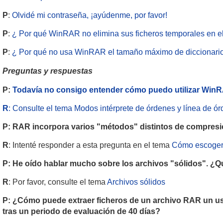
P
:
Olvidé mi contraseña, ¡ayúdenme, por favor!
P
:
¿ Por qué WinRAR no elimina sus ficheros temporales en el
P
:
¿ Por qué no usa WinRAR el tamaño máximo de diccionario
Preguntas y respuestas
P:
Todavía no consigo entender cómo puedo utilizar WinRA
R
: Consulte el tema
Modos intérprete de órdenes y línea de ó
P: RAR incorpora varios "métodos" distintos de compresió
R
: Intenté responder a esta pregunta en el tema
Cómo escoger 
P: He oído hablar mucho sobre los archivos "sólidos". ¿Q
R
: Por favor, consulte el tema
Archivos sólidos
P: ¿Cómo puede extraer ficheros de un archivo RAR un usuar
tras un periodo de evaluación de 40 días?