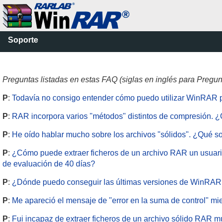
Soporte
Preguntas listadas en estas FAQ (siglas en inglés para Pregu
P
:
Todavía no consigo entender cómo puedo utilizar WinRAR pa
P
:
RAR incorpora varios "métodos" distintos de compresión. ¿C
P
:
He oído hablar mucho sobre los archivos "sólidos". ¿Qué so
P
:
¿Cómo puede extraer ficheros de un archivo RAR un usuario d
de evaluación de 40 días?
P
:
¿Dónde puedo conseguir las últimas versiones de WinRA
P
:
Me apareció el mensaje de "error en la suma de control" mi
P
:
Fui incapaz de extraer ficheros de un archivo sólido RAR 